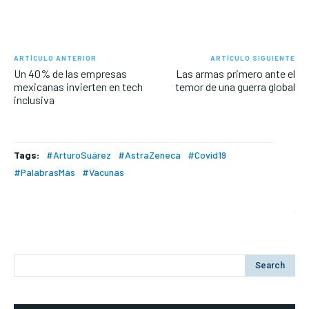
ARTÍCULO ANTERIOR
ARTÍCULO SIGUIENTE
Un 40% de las empresas
Las armas primero ante el
mexicanas invierten en tech
temor de una guerra global
inclusiva
Tags:
#ArturoSuárez
#AstraZeneca
#Covid19
#PalabrasMás
#Vacunas
Search