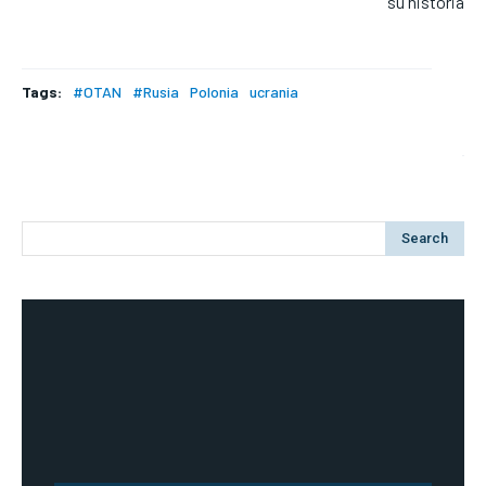
su historia
Tags:
#OTAN
#Rusia
Polonia
ucrania
Search