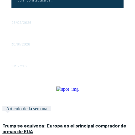
Miedo a una paz disfrazada
25/02/2026
Trump logra que Putin cese ataques a Ucrania por una
semana
30/01/2026
Dinamarca señala a Rusia de estar detrás de dos
ciberataques
19/12/2025
Articulo de la semana
Trump se equívoca: Europa es el principal comprador de
armas de EUA